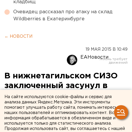
кладбищ
Очевидец рассказал про атаку на склад
Wildberries в Екатеринбурге
← НОВОСТИ
19 МАЯ 2015 В 10:49
ЕАНовости
В нижнетагильском СИЗО
заключенный засунул в
себя телефон
На сайте используются cookie-файлы и сервис для
анализа данных Яндекс.Метрика. Эти инструменты
помогают улучшать работу сайта, понимать интересы
Мобильник нашли в прямой кишке мужчины.
наших пользователей и оптимизировать контент. Вся
информация обрабатывается в обезличенном виде и
Накануне, 18 мая, в СИЗО №3 Нижнего Тагила
используется только для статистического анализа.
Продолжая использовать сайт, вы соглашаетесь с нашей
арестант спрятал в себе сотовый телефон,