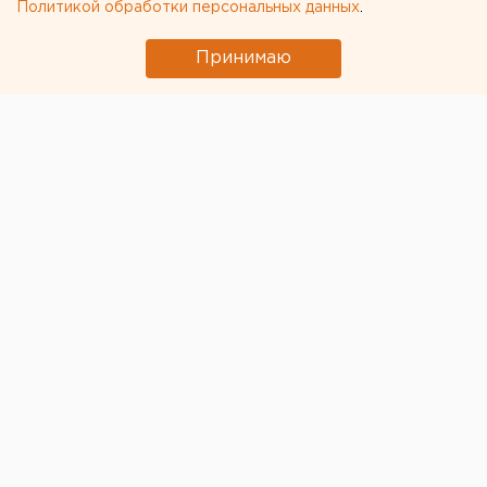
Политикой обработки персональных данных
.
сообщили агентству ЕАН в пресс-службе
свердловского ГУФСИН.
Принимаю
Мобильник он «законспирировал» в прямой кишке.
Устройство сотрудники учреждения нашли во время
личного досмотра.
Кроме того, в понедельник в екатеринбургском
СИЗО №1 у обвиняемого нашли наркотик. Мужчина
также спрятал его внутри себя. Порошкообразное
вещество белого цвета обнаружили в полости тела
арестанта. Европейско-Азиатские Новости.
Общество