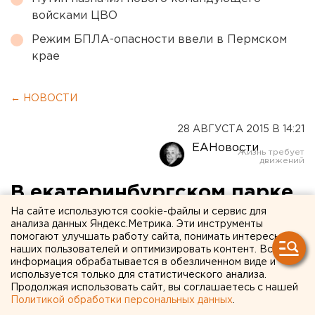
войсками ЦВО
Режим БПЛА-опасности ввели в Пермском
крае
← НОВОСТИ
28 АВГУСТА 2015 В 14:21
ЕАНовости
В екатеринбургском парке
нашли 14 коробок с
На сайте используются cookie-файлы и сервис для
анализа данных Яндекс.Метрика. Эти инструменты
ртутными лампами
помогают улучшать работу сайта, понимать интересы
наших пользователей и оптимизировать контент. Вся
информация обрабатывается в обезличенном виде и
Склад обнаружили местные жители.
используется только для статистического анализа.
Продолжая использовать сайт, вы соглашаетесь с нашей
Политикой обработки персональных данных
.
На территории парка Московского в Верх-Исетском