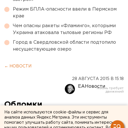
Режим БПЛА-опасности ввели в Пермском
крае
Чем опасны ракеты «Фламинго», которыми
Украина атаковала тыловые регионы РФ
Город в Свердловской области подтопило
несуществующее озеро
← НОВОСТИ
28 АВГУСТА 2015 В 15:18
ЕАНовости
Обломки
бомбардировщика 1943
На сайте используются cookie-файлы и сервис для
анализа данных Яндекс.Метрика. Эти инструменты
года нашли в
помогают улучшать работу сайта, понимать интересы
наших пользователей и оптимизировать контент. Вся