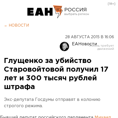
[18+]
РОССИЯ
Екатеринбург
← НОВОСТИ
Челябинск
28 АВГУСТА 2015 В 16:06
Курган
ЕАНовости
Оренбург
Глущенко за убийство
Старовойтовой получил 17
лет и 300 тысяч рублей
штрафа
Экс-депутата Госдумы отправят в колонию
строгого режима.
Бывший депутат российского парламента
Михаил