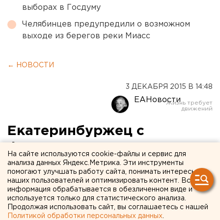
выборах в Госдуму
Челябинцев предупредили о возможном
выходе из берегов реки Миасс
← НОВОСТИ
3 ДЕКАБРЯ 2015 В 14:48
ЕАНовости
Екатеринбуржец с
фонариком в час пик стал
На сайте используются cookie-файлы и сервис для
регулировщиком на
анализа данных Яндекс.Метрика. Эти инструменты
помогают улучшать работу сайта, понимать интересы
перекрестке со
наших пользователей и оптимизировать контент. Вся
информация обрабатывается в обезличенном виде и
сломанными светофорами
используется только для статистического анализа.
Продолжая использовать сайт, вы соглашаетесь с нашей
Политикой обработки персональных данных
.
Водители слушались самопровозглашенного