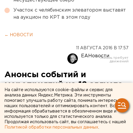
несуществующее озеро
Участок с челябинским элеватором выставят
на аукцион по КРТ в этом году
← НОВОСТИ
11 АВГУСТА 2016 В 17:57
ЕАНовости
Анонсы событий и
мероприятий на 12 августа
На сайте используются cookie-файлы и сервис для
анализа данных Яндекс.Метрика. Эти инструменты
Анонсы событий и мероприятий в Екатеринбурге
помогают улучшать работу сайта, понимать интересы
и Свердловской области на 12 августа.
наших пользователей и оптимизировать контент. Вся
информация обрабатывается в обезличенном виде и
используется только для статистического анализа.
В 10:00 в ТАСС (Екатеринбург) состоится пресс-
Продолжая использовать сайт, вы соглашаетесь с нашей
конференция, посвященная открытию 13 августа в
Политикой обработки персональных данных
.