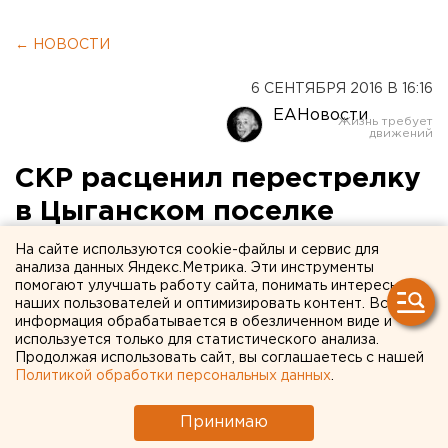
← НОВОСТИ
6 СЕНТЯБРЯ 2016 В 16:16
ЕАНовости
СКР расценил перестрелку
в Цыганском поселке
Екатеринбурга как
На сайте используются cookie-файлы и сервис для
анализа данных Яндекс.Метрика. Эти инструменты
массовые беспорядки
помогают улучшать работу сайта, понимать интересы
наших пользователей и оптимизировать контент. Вся
информация обрабатывается в обезличенном виде и
Возбуждено уголовное дело по новой статье.
используется только для статистического анализа.
Продолжая использовать сайт, вы соглашаетесь с нашей
Следствие возбудило уголовное дело об
Политикой обработки персональных данных
.
организации и участии в массовых беспорядках
после скандала с перестрелкой в Цыганском
Принимаю
поселке в Екатеринбурге, сообщили агентству ЕАН