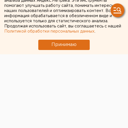
анализа данных Яндекс.Метрика. Эти инструменты
Введенское
помогают улучшать работу сайта, понимать интересы
наших пользователей и оптимизировать контент. Вся
информация обрабатывается в обезличенном виде и
Проезд недоступен будет с 25 октября.
используется только для статистического анализа.
Продолжая использовать сайт, вы соглашаетесь с нашей
В Зауралье 25 октября закроется участок дороге
Политикой обработки персональных данных
.
Курган – Введенское, передает корреспондент
Принимаю
агентства ЕАН.
Здесь будут менять износившееся
железнодорожное полотно, пишет «Гриф-медиа».
Автомобилисты смогут объехать участок через
Путейский поселок. Европейско-Азиатские Новости.
Общество