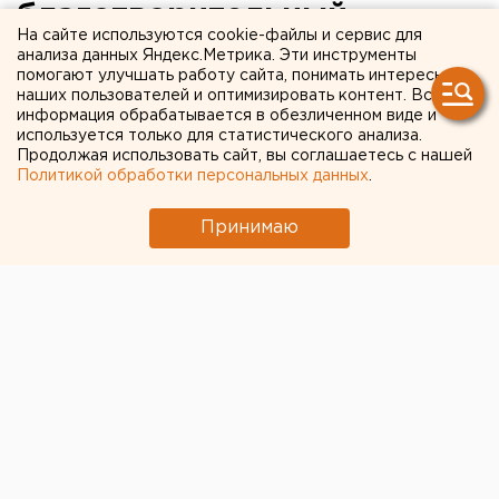
благотворительный
На сайте используются cookie-файлы и сервис для
«Мишкопад»
анализа данных Яндекс.Метрика. Эти инструменты
помогают улучшать работу сайта, понимать интересы
наших пользователей и оптимизировать контент. Вся
Собранные средства пойдут на помощь
информация обрабатывается в обезличенном виде и
детскому дому.
используется только для статистического анализа.
Продолжая использовать сайт, вы соглашаетесь с нашей
Политикой обработки персональных данных
.
В Екатеринбурге 6 января после матча
«Автомобилист» - «Торпедо» состоится
Принимаю
традиционная благотворительная акция –
«Мишкопад». Сразу после финальной сирены
зрители выбросят на лед сотни мягких игрушек,
которые затем клуб передаст в детские дома,
сообщили агентству ЕАН в пресс-службе
хоккейного клуба.
В Екатеринбурге акция пройдет уже в четвертый
раз. Как и в прошлом году, помимо игрушек
планируется сбор денежных средств. Для этого
партнером клуба, компанией Sima Land, были