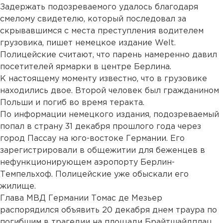
Задержать подозреваемого удалось благодаря
смелому свидетелю, который последовал за
скрывавшимся с места преступления водителем
грузовика, пишет немецкое издание Welt.
Полицейские считают, что парень намеренно давил
посетителей ярмарки в центре Берлина.
К настоящему моменту известно, что в грузовике
находились двое. Второй человек был гражданином
Польши и погиб во время теракта.
По информации немецкого издания, подозреваемый
попал в страну 31 декабря прошлого года через
город Пассау на юго-востоке Германии. Его
зарегистрировали в общежитии для беженцев в
нефункционирующем аэропорту Берлин-
Темпельхоф. Полицейские уже обыскали его
жилище.
Глава МВД Германии Томас де Мезьер
распорядился объявить 20 декабря днем траура по
погибшим в трагедии на площади Брайтшайдплац,