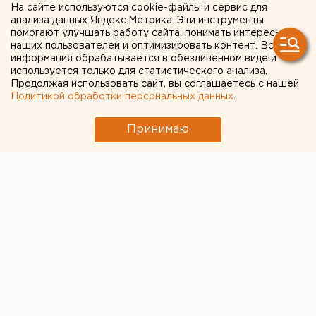
На сайте используются cookie-файлы и сервис для
самолета значится Доктор
анализа данных Яндекс.Метрика. Эти инструменты
помогают улучшать работу сайта, понимать интересы
Лиза
наших пользователей и оптимизировать контент. Вся
информация обрабатывается в обезличенном виде и
используется только для статистического анализа.
Информация о ее местонахождении уточняется.
Продолжая использовать сайт, вы соглашаетесь с нашей
Политикой обработки персональных данных
.
Минобороны опубликовало список пассажиров,
находившихся на борту
разбившегося Ту-154
. В нем
Принимаю
числится и исполнительный директор
международной организации «Справедливая
помощь» Елизавета Глинка, более известная как
Доктор Лиза, передает корреспондент агентства
ЕАН.
Правда, не уточняется, кто именно из перечисленных
пассажиров долетел из Подмосковья до Сочи, а кто
продолжил путь из Сочи до Сирии. «Интерфакс» со
ссылкой на свои источники сообщает, что Доктор
Лиза долетела только до Сочи, а в Сирию не