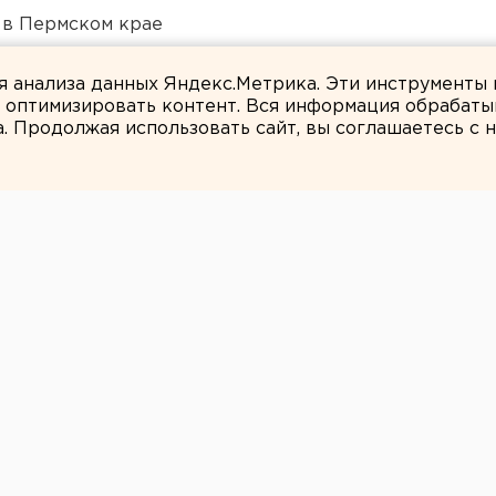
 в Пермском крае
дующего войсками ЦВО
ля анализа данных Яндекс.Метрика. Эти инструменты
и оптимизировать контент. Вся информация обрабаты
а. Продолжая использовать сайт, вы соглашаетесь с
ЕАНовости
утся на день без
 из-за аварии
129 произошла коммунальная авария. Для
с 09:00 до 21:00 будет отключена