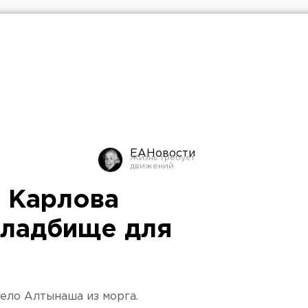
ЕАНовости
 Карлова
кладбище для
тело Алтынаша из морга.