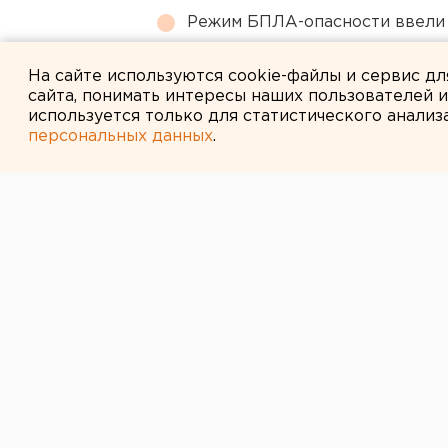
Режим БПЛА-опасности ввели
Путин назначил нового коман
На сайте используются cookie-файлы и сервис д
сайта, понимать интересы наших пользователей 
используется только для статистического анализ
персональных данных
.
← НОВОСТИ
12 ЯНВАРЯ 2017 В 14:30
Курганцы остан
холодной воды
Воды не будет в течение 12 часов.
В Кургане по адресу Куйбышева, 
ее устранения завтра, 13 января, 