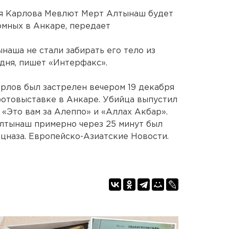
я Карлова Мевлют Мерт Алтынаш будет
омных в Анкаре, передает
наша не стали забирать его тело из
 дня, пишет «Интерфакс».
арлов был застрелен вечером 19 декабря
фотовыставке в Анкаре. Убийца выпустил
и «Это вам за Алеппо» и «Аллах Акбар».
Алтынаш примерно через 25 минут был
ецназа. Европейско-Азиатские Новости.