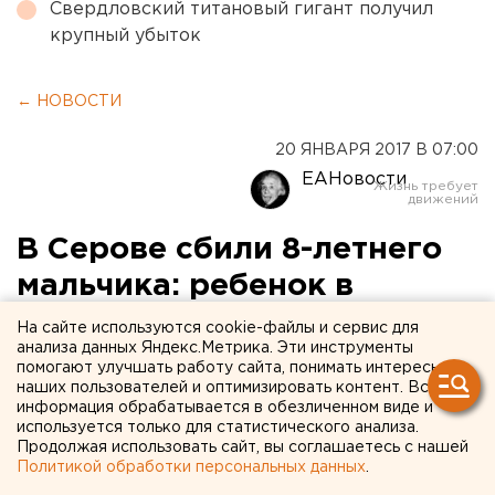
Свердловский титановый гигант получил
крупный убыток
← НОВОСТИ
20 ЯНВАРЯ 2017 В 07:00
ЕАНовости
В Серове сбили 8-летнего
мальчика: ребенок в
реанимации
На сайте используются cookie-файлы и сервис для
анализа данных Яндекс.Метрика. Эти инструменты
помогают улучшать работу сайта, понимать интересы
Обстоятельства аварии выясняются.
наших пользователей и оптимизировать контент. Вся
информация обрабатывается в обезличенном виде и
Накануне в Серове ВАЗ-2114 сбил 8-летнего
используется только для статистического анализа.
Продолжая использовать сайт, вы соглашаетесь с нашей
мальчика, который неожиданно решил перебежать
Политикой обработки персональных данных
.
дорогу. Ребенок получил закрытую черепно-