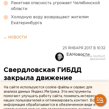
Ракетная опасность угрожает Челябинской
области
Холодную воду возвращают жителям
Екатеринбурга
← НОВОСТИ
25 ЯНВАРЯ 2017 В 10:32
ЕАНовости
Свердловская ГИБДД
закрыла движение
автобусов из Дегтярска
На сайте используются cookie-файлы и сервис для
анализа данных Яндекс.Метрика. Эти инструменты
помогают улучшать работу сайта, понимать интересы
Также не будет ездить школьный автобус.
наших пользователей и оптимизировать контент. Вся
информация обрабатывается в обезличенном виде и
Неудовлетворительное содержание улично-