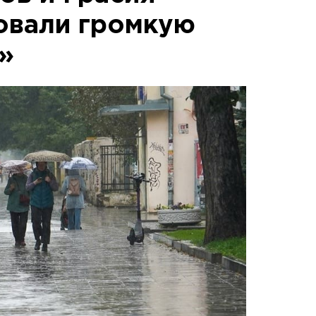
овали громкую
»