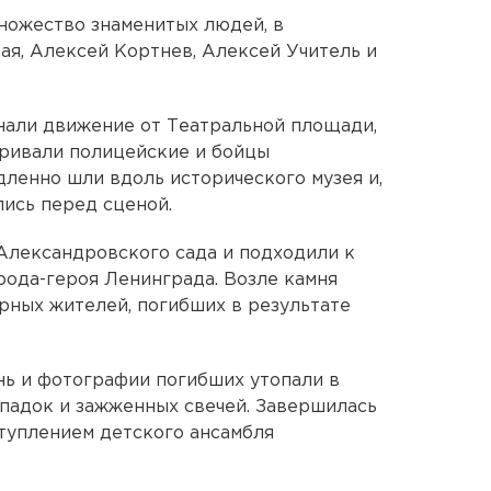
ножество знаменитых людей, в
ая, Алексей Кортнев, Алексей Учитель и
нали движение от Театральной площади,
тривали полицейские и бойцы
дленно шли вдоль исторического музея и,
лись перед сценой.
Александровского сада и подходили к
рода-героя Ленинграда. Возле камня
рных жителей, погибших в результате
нь и фотографии погибших утопали в
мпадок и зажженных свечей. Завершилась
ступлением детского ансамбля