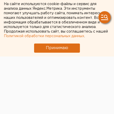
похоронить Ленина без
На сайте используются cookie-файлы и сервис для
анализа данных Яндекс.Метрика. Эти инструменты
конфликтов в обществе
помогают улучшать работу сайта, понимать интересы
наших пользователей и оптимизировать контент. Вся
информация обрабатывается в обезличенном виде и
используется только для статистического анализа.
Продолжая использовать сайт, вы соглашаетесь с нашей
Политикой обработки персональных данных
.
Принимаю
© Фото из открытых источников
Группа депутатов Госдумы от партий «Единая