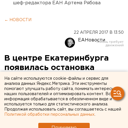
шеф-редактора ЕАН Артема Рябова
← НОВОСТИ
22 АПРЕЛЯ 2017 В 13:50
ЕАНовости
В центре Екатеринбурга
появилась остановка
«Храм Большой Златоуст»
На сайте используются cookie-файлы и сервис для
анализа данных Яндекс.Метрика. Эти инструменты
помогают улучшать работу сайта, понимать интересы
Мэрия Екатеринбурга официально переименовала
наших пользователей и оптимизировать контент. Вся
остановки общественного транспорта «Площадь
информация обрабатывается в обезличенном виде и
Малышева» на пересечения улиц Малышева и 8
используется только для статистического анализа.
Продолжая использовать сайт, вы соглашаетесь с нашей
Марта и улицы Малышева и переулка Банковского в
Политикой обработки персональных данных
.
остановочные пункты «Храм Большой Златоуст».
Соответствующее постановление подписал сити-
Принимаю