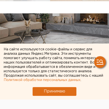
На сайте используются cookie-файлы и сервис для
анализа данных Яндекс.Метрика. Эти инструменты
помогают улучшать работу сайта, понимать интересы
наших пользователей и оптимизировать контент. Вся
информация обрабатывается в обезличенном виде и
используется только для статистического анализа.
Продолжая использовать сайт, вы соглашаетесь с нашей
ЧИТАЙТЕ ТАКЖЕ:
Политикой обработки персональных данных
.
Ракетная опасность угрожает Челябинской
Принимаю
области
Под Екатеринбургом диверсанты взорвали