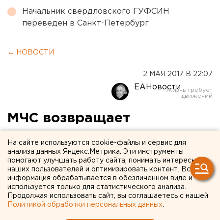
Начальник свердловского ГУФСИН
переведен в Санкт-Петербург
← НОВОСТИ
2 МАЯ 2017 В 22:07
ЕАНовости
МЧС возвращает
авиатехнику, изъятую у
На сайте используются cookie-файлы и сервис для
Свердловской области, для
анализа данных Яндекс.Метрика. Эти инструменты
помогают улучшать работу сайта, понимать интересы
борьбы с пожарами
наших пользователей и оптимизировать контент. Вся
информация обрабатывается в обезличенном виде и
используется только для статистического анализа.
Продолжая использовать сайт, вы соглашаетесь с нашей
Политикой обработки персональных данных
.