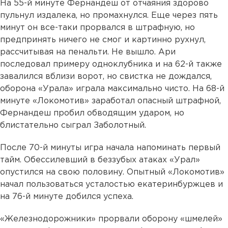
На 55-й минуте Фернандеш от отчаяния здорово
пульнул издалека, но промахнулся. Еще через пять
минут он все-таки прорвался в штрафную, но
предпринять ничего не смог и картинно рухнул,
рассчитывая на пенальти. Не вышло. Ари
последовал примеру одноклубника и на 62-й также
завалился вблизи ворот, но свистка не дождался,
оборона «Урала» играла максимально чисто. На 68-й
минуте «Локомотив» заработал опасный штрафной,
Фернандеш пробил обводящим ударом, но
блистательно сыграл Заболотный.
После 70-й минуты игра начала напоминать первый
тайм. Обессилевший в беззубых атаках «Урал»
опустился на свою половину. Опытный «Локомотив»
начал пользоваться усталостью екатеринбуржцев и
на 76-й минуте добился успеха.
«Железнодорожники» прорвали оборону «шмелей»