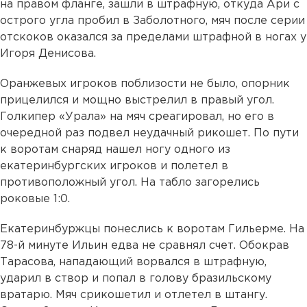
на правом фланге, зашли в штрафную, откуда Ари с
острого угла пробил в Заболотного, мяч после серии
отскоков оказался за пределами штрафной в ногах у
Игоря Денисова.
Оранжевых игроков поблизости не было, опорник
прицелился и мощно выстрелил в правый угол.
Голкипер «Урала» на мяч среагировал, но его в
очередной раз подвел неудачный рикошет. По пути
к воротам снаряд нашел ногу одного из
екатеринбургских игроков и полетел в
противоположный угол. На табло загорелись
роковые 1:0.
Екатеринбуржцы понеслись к воротам Гильерме. На
78-й минуте Ильин едва не сравнял счет. Обокрав
Тарасова, нападающий ворвался в штрафную,
ударил в створ и попал в голову бразильскому
вратарю. Мяч срикошетил и отлетел в штангу.