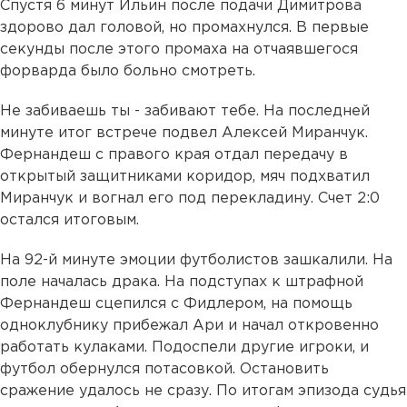
Спустя 6 минут Ильин после подачи Димитрова
здорово дал головой, но промахнулся. В первые
секунды после этого промаха на отчаявшегося
форварда было больно смотреть.
Не забиваешь ты - забивают тебе. На последней
минуте итог встрече подвел Алексей Миранчук.
Фернандеш с правого края отдал передачу в
открытый защитниками коридор, мяч подхватил
Миранчук и вогнал его под перекладину. Счет 2:0
остался итоговым.
На 92-й минуте эмоции футболистов зашкалили. На
поле началась драка. На подступах к штрафной
Фернандеш сцепился с Фидлером, на помощь
одноклубнику прибежал Ари и начал откровенно
работать кулаками. Подоспели другие игроки, и
футбол обернулся потасовкой. Остановить
сражение удалось не сразу. По итогам эпизода судья