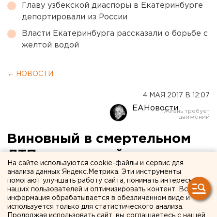
Главу узбекской диаспоры в Екатеринбурге
депортировали из России
Власти Екатеринбурга рассказали о борьбе с
желтой водой
← НОВОСТИ
4 МАЯ 2017 В 12:07
ЕАНовости
Виновный в смертельном
ДТП курганский экс-
На сайте используются cookie-файлы и сервис для
полицейский пересадил
анализа данных Яндекс.Метрика. Эти инструменты
помогают улучшать работу сайта, понимать интересы
труп пассажирки в другую
наших пользователей и оптимизировать контент. Вся
информация обрабатывается в обезличенном виде и
машину
используется только для статистического анализа.
Продолжая использовать сайт, вы соглашаетесь с нашей