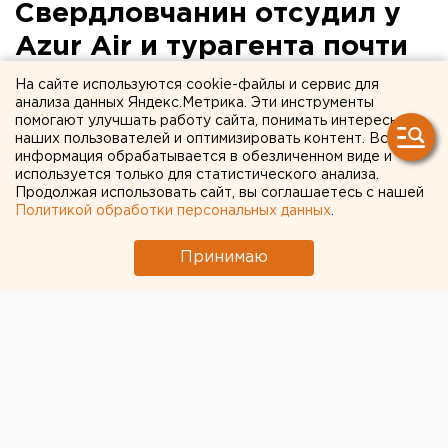
Свердловчанин отсудил у
Azur Air и турагента почти
90 тысяч за потерянный
На сайте используются cookie-файлы и сервис для
анализа данных Яндекс.Метрика. Эти инструменты
чемодан
помогают улучшать работу сайта, понимать интересы
наших пользователей и оптимизировать контент. Вся
информация обрабатывается в обезличенном виде и
используется только для статистического анализа.
Продолжая использовать сайт, вы соглашаетесь с нашей
Политикой обработки персональных данных
.
Принимаю