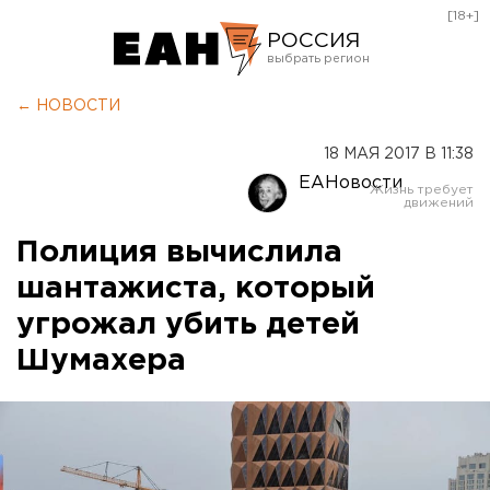
[18+]
РОССИЯ
Екатеринбург
← НОВОСТИ
Челябинск
18 МАЯ 2017 В 11:38
Курган
ЕАНовости
Оренбург
Полиция вычислила
шантажиста, который
угрожал убить детей
Шумахера