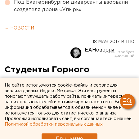
Под Екатеринбургом диверсанты взорвали
создателя дрона «Упырь»
← НОВОСТИ
18 МАЯ 2017 В 11:10
ЕАНовости
Студенты Горного
университета вошли в
На сайте используются cookie-файлы и сервис для
тройку самых дорогих
анализа данных Яндекс.Метрика. Эти инструменты
помогают улучшать работу сайта, понимать интересы
выпускников на Урале
наших пользователей и оптимизировать контент. Вся
информация обрабатывается в обезличенном виде и
используется только для статистического анализа.
Продолжая использовать сайт, вы соглашаетесь с нашей
Политикой обработки персональных данных
.
Принимаю