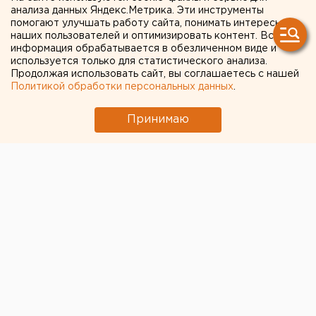
курильщиков признались,
анализа данных Яндекс.Метрика. Эти инструменты
что хотят расстаться с
помогают улучшать работу сайта, понимать интересы
наших пользователей и оптимизировать контент. Вся
привычкой
информация обрабатывается в обезличенном виде и
используется только для статистического анализа.
Продолжая использовать сайт, вы соглашаетесь с нашей
Соцопрос показал, что на данный момент 79%
Политикой обработки персональных данных
.
курильщиков в России хотят отказаться от сигарет.
Таковы данные исследования ВЦИОМ, которые
Принимаю
опубликовала газета «Известия».
Четыре года назад доля желающих бросить
пагубную привычку была меньше – 57%.
Пятая часть опрошенных в 2017 году россиян
отказалась от курения, а 49% заявили, что никогда
не пробовали.
Из респондентов-курильщиков 60% признались, что
употребляют сейчас столько же сигарет, что и год
назад, 14% стали дымить больше, еще 25% отметили