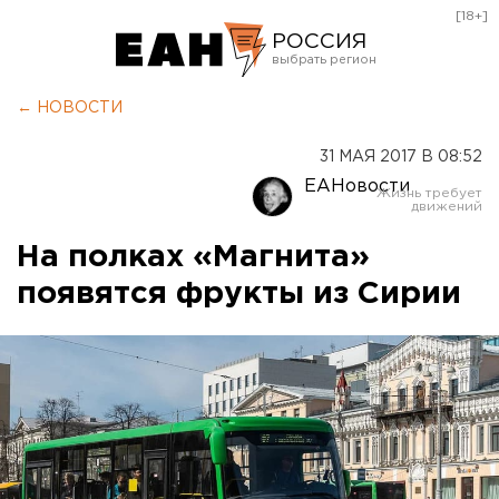
[18+]
РОССИЯ
Екатеринбург
← НОВОСТИ
Челябинск
31 МАЯ 2017 В 08:52
Курган
ЕАНовости
Оренбург
На полках «Магнита»
появятся фрукты из Сирии