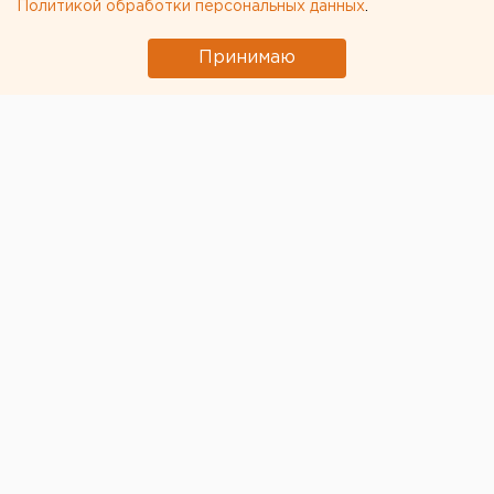
Политикой обработки персональных данных
.
Принимаю
© Фото из открытых источников
В Екатеринбурге специалисты компаний,
занимающихся остеклением балконов и лоджий, а
также установкой кондиционеров, предвкушают
большой объм работ и сверхприбыли. Это связано с