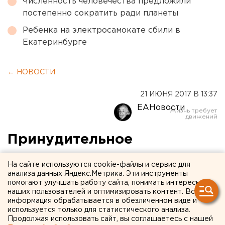
Численность человечества предложили
постепенно сократить ради планеты
Ребенка на электросамокате сбили в
Екатеринбурге
← НОВОСТИ
21 ИЮНЯ 2017 В 13:37
ЕАНовости
Принудительное
«расстекление»
На сайте используются cookie-файлы и сервис для
Екатеринбурга обойдется
анализа данных Яндекс.Метрика. Эти инструменты
помогают улучшать работу сайта, понимать интересы
каждой семье в десятки
наших пользователей и оптимизировать контент. Вся
информация обрабатывается в обезличенном виде и
тысяч рублей
используется только для статистического анализа.
Продолжая использовать сайт, вы соглашаетесь с нашей