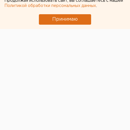
Продолжая использовать сайт, вы соглашаетесь с нашей
Политикой обработки персональных данных
.
После ДТП мужчина попал в реанимацию и был
прооперирован, но спасти его жизнь не удалось,
Принимаю
пишут местные СМИ.
Напомним
, авария произошла 25 июня. Водитель
иномарки, не дожидаясь приезда инспекторов ДПС,
покинул место происшествия, но через несколько
часов был разыскан сотрудниками полиции. Им
оказался 47-летний житель Нагайбакского района.
Врачи диагностировали у него перелом правой
голени.
Общество