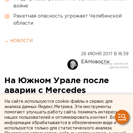
войне
Ракетная опасность угрожает Челябинской
области
← НОВОСТИ
26 ИЮНЯ 2017 В 16:59
ЕАНовости
На Южном Урале после
аварии с Mercedes
скончался водитель скорой
На сайте используются cookie-файлы и сервис для
анализа данных Яндекс.Метрика. Эти инструменты
помощи
помогают улучшать работу сайта, понимать интересы
наших пользователей и оптимизировать контент. Вся
информация обрабатывается в обезличенном виде и
В Нагайбакском районе скончался водитель скорой,
используется только для статистического анализа.
которую в выходные протаранил Mercedes.