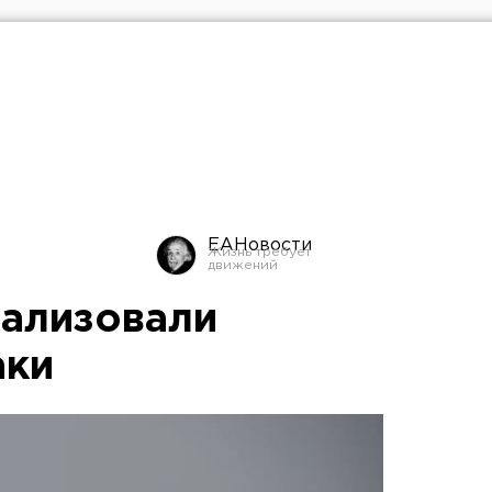
ЕАНовости
гализовали
аки