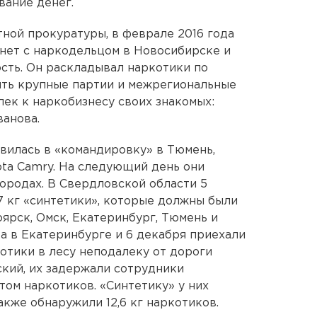
вание денег.
ной прокуратуры, в феврале 2016 года
нет с наркодельцом в Новосибирске и
сть. Он раскладывал наркотики по
ять крупные партии и межрегиональные
лек к наркобизнесу своих знакомых:
анова.
авилась в «командировку» в Тюмень,
ota Camry. На следующий день они
городах. В Свердловской области 5
7 кг «синтетики», которые должны были
оярск, Омск, Екатеринбург, Тюмень и
ка в Екатеринбурге и 6 декабря приехали
отики в лесу неподалеку от дороги
кий, их задержали сотрудники
том наркотиков. «Синтетику» у них
акже обнаружили 12,6 кг наркотиков.