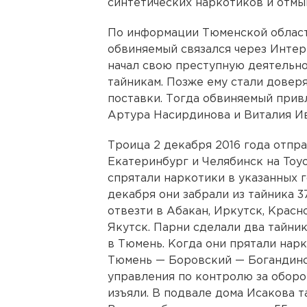
синтетических наркотиков и отмы
По информации Тюменской област
обвиняемый связался через Интер
начал свою преступную деятельно
тайникам. Позже ему стали довер
поставки. Тогда обвиняемый прив
Артура Насирдинова и Виталия Ив
Троица 2 декабря 2016 года отпр
Екатеринбург и Челябинск на Toy
спрятали наркотики в указанных 
декабря они забрали из тайника 3
отвезти в Абакан, Иркутск, Красн
Якутск. Парни сделали два тайни
в Тюмень. Когда они прятали нарк
Тюмень — Боровский — Богандинс
управления по контролю за оборо
изъяли. В подвале дома Исакова т