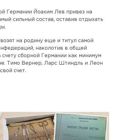
ной Германии Йоахим Лев привез на
мый сильный состав, оставив отдыхать
ы.
возят на родину еще и титул самой
онфедераций, наколотив в общей
на счету сборной Германии как минимум
че. Тимо Вернер, Ларс Штиндль и Леон
свой счет.