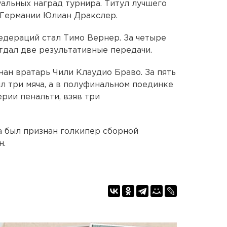
альных наград турнира. Титул лучшего
 Германии Юлиан Дракслер.
дераций стал Тимо Вернер. За четыре
 отдал две результативные передачи.
ан вратарь Чили Клаудио Браво. За пять
л три мяча, а в полуфинальном поединке
рии пенальти, взяв три
а был признан голкипер сборной
н.