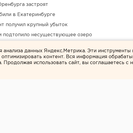
Оренбурга застроят
били в Екатеринбурге
нт получил крупный убыток
ти подтопило несуществующее озеро
в России сочли преждевременным
ля анализа данных Яндекс.Метрика. Эти инструменты
и оптимизировать контент. Вся информация обрабаты
а. Продолжая использовать сайт, вы соглашаетесь с
ЕАНовости
ке утонули четыре