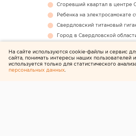
Сгоревший квартал в центре 
Ребенка на электросамокате с
Свердловский титановый гига
Город в Свердловской облас
Возвращение смертной казни 
На сайте используются cookie-файлы и сервис д
сайта, понимать интересы наших пользователей 
используется только для статистического анализ
персональных данных
.
← НОВОСТИ
3 ИЮЛЯ 2017 В 00:00
На Урале в ре
человека