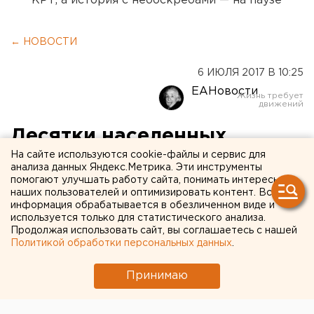
КРТ, а история с небоскребами — на паузе
← НОВОСТИ
6 ИЮЛЯ 2017 В 10:25
ЕАНовости
Десятки населенных
На сайте используются cookie-файлы и сервис для
пунктов в Прикамье и
анализа данных Яндекс.Метрика. Эти инструменты
Свердловской области
помогают улучшать работу сайта, понимать интересы
наших пользователей и оптимизировать контент. Вся
остались без света
информация обрабатывается в обезличенном виде и
используется только для статистического анализа.
Продолжая использовать сайт, вы соглашаетесь с нашей
Политикой обработки персональных данных
.
Принимаю