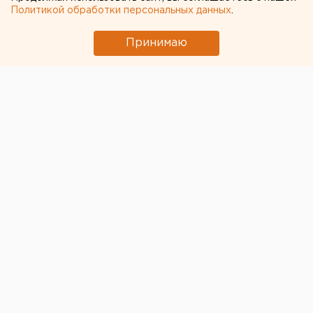
Политикой обработки персональных данных
.
Принимаю
© Фото из открытых источников
Президент России Владимир Путин прибыл в
Свердловскую область. В аэропорту Кольцово главу
государства встретили глава региона Евгений
Куйвашев, полпред президента Игорь Холманских и
местные силовики.
Предполагается, что Путин примет участие в
открытии международной промышленной выставки
«Иннопрои-2017». Партнером выставки в этом году