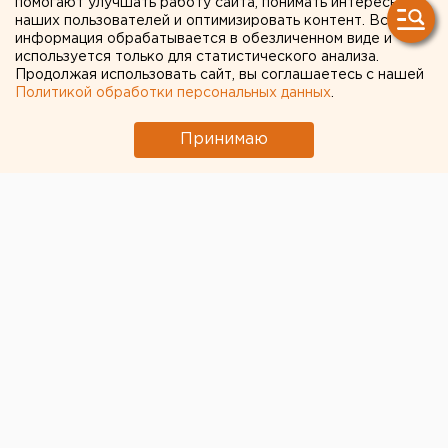
помогают улучшать работу сайта, понимать интересы
ЧИТАЙТЕ ТАКЖЕ:
наших пользователей и оптимизировать контент. Вся
информация обрабатывается в обезличенном виде и
«Люди скорее останутся дома»:
используется только для статистического анализа.
Продолжая использовать сайт, вы соглашаетесь с нашей
свердловские политологи - о явке на
Политикой обработки персональных данных
.
выборах в Госдуму
Очевидец рассказал про атаку на склад
Принимаю
Wildberries в Екатеринбурге
Как воспитать идеальную кошку —
рекомендации челябинских специалистов
«Основа уюта сотен тысяч домов»: на
екатеринбургском Заводе керамических
изделий наградили лучших сотрудников
Китайские перевозчики потеснили
российские компании с внутреннего рынка
← НОВОСТИ