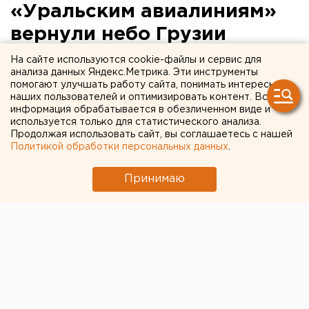
«Уральским авиалиниям»
вернули небо Грузии
На сайте используются cookie-файлы и сервис для
Россия и Грузия урегулировали свои разногласия в
анализа данных Яндекс.Метрика. Эти инструменты
сфере воздушного транспортного сообщения между
помогают улучшать работу сайта, понимать интересы
наших пользователей и оптимизировать контент. Вся
двумя странами. Как сообщает "РИА Новости",
информация обрабатывается в обезличенном виде и
российский минтранс снял ограничения на полеты из
используется только для статистического анализа.
Тбилиси в Москву для Georgian Airways. Грузия, в
Продолжая использовать сайт, вы соглашаетесь с нашей
Политикой обработки персональных данных
.
свою очередь, согласовала полеты «Уральским
авиалиниям» из Жуковского в Тбилиси.
Принимаю
Напомним, на прошлой неделе минтранс заявил об
упразднении четыре еженедельных рейса Georgian
Airways в Москву. Решение стало зеркальным
ответом на то, что Тбилиси не согласовал полеты
«Уральских авиалиний» из подмосковного
аэропорта.