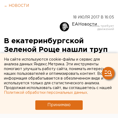
← НОВОСТИ
18 ИЮЛЯ 2017 В 16:05
ЕАНовости
В екатеринбургской
Зеленой Роще нашли труп
мужчины
На сайте используются cookie-файлы и сервис для
анализа данных Яндекс.Метрика. Эти инструменты
помогают улучшать работу сайта, понимать интересы
В парке Зеленая Роща в Екатеринбурге на дереве
наших пользователей и оптимизировать контент. Вся
нашли труп мужчины, сообщается в паблике
информация обрабатывается в обезличенном виде и
используется только для статистического анализа.
«Инцидент. Екатеринбург».
Продолжая использовать сайт, вы соглашаетесь с нашей
Политикой обработки персональных данных
.
В следственном управлении по Свердловской
области информацию подтвердили. По словам
Принимаю
представителя ведомства Александра Шульги, на
место выехала следственно-оперативная группа, в