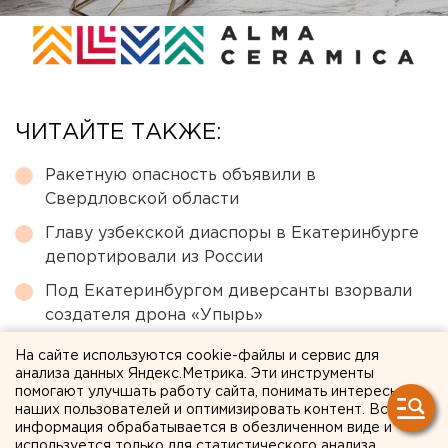
ЧИТАЙТЕ ТАКЖЕ:
Ракетную опасность объявили в
Свердловской области
Главу узбекской диаспоры в Екатеринбурге
депортировали из России
Под Екатеринбургом диверсанты взорвали
создателя дрона «Упырь»
Чем опасны ракеты «Фламинго», которыми
На сайте используются cookie-файлы и сервис для
Украина атаковала тыловые регионы РФ
анализа данных Яндекс.Метрика. Эти инструменты
помогают улучшать работу сайта, понимать интересы
Власти Екатеринбурга рассказали о борьбе с
наших пользователей и оптимизировать контент. Вся
информация обрабатывается в обезличенном виде и
желтой водой
используется только для статистического анализа.