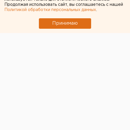
Продолжая использовать сайт, вы соглашаетесь с нашей
Политикой обработки персональных данных
.
← НОВОСТИ
Принимаю
19 ИЮЛЯ 2017 В 12:26
ЕАНовости
Алексей Хотин не держал в
банке «Югра» средств
своей нефтяной компании