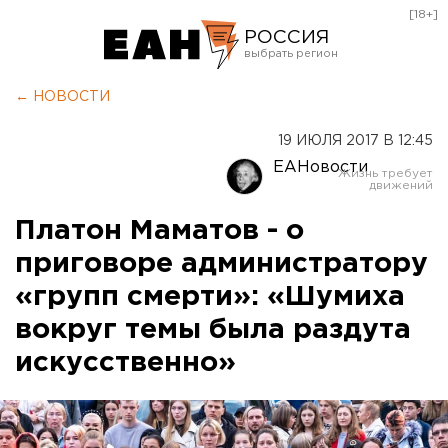
[18+]
РОССИЯ
Екатеринбург
← НОВОСТИ
Челябинск
19 ИЮЛЯ 2017 В 12:45
Курган
ЕАНовости
Оренбург
Платон Маматов - о
приговоре администратору
«групп смерти»: «Шумиха
вокруг темы была раздута
искусственно»