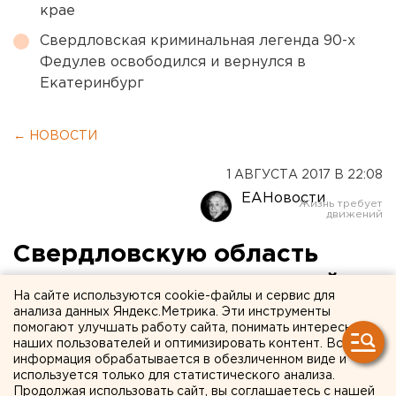
крае
Свердловская криминальная легенда 90-х
Федулев освободился и вернулся в
Екатеринбург
← НОВОСТИ
1 АВГУСТА 2017 В 22:08
ЕАНовости
Свердловскую область
ждут гроза и шквальный
На сайте используются cookie-файлы и сервис для
ветер
анализа данных Яндекс.Метрика. Эти инструменты
помогают улучшать работу сайта, понимать интересы
наших пользователей и оптимизировать контент. Вся
Синоптики озвучили неблагоприятный для жителей
информация обрабатывается в обезличенном виде и
Свердловской области прогноз на среду, 2 августа.
используется только для статистического анализа.
Продолжая использовать сайт, вы соглашаетесь с нашей