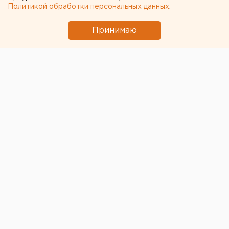
Ночью и днем в регионе ожидаются сильные ливни,
Политикой обработки персональных данных
.
грозы, крупный град и шквалистый ветер до 20-25
м/с.
Принимаю
Екатеринбург в среду ждет гроза. Северо-западный,
северный ветер будет дуть со скоростью 5-10 м/с
(при грозе - до 15 м/с).
Ночью температура опустится до +19 градусов, в
светлое время суток столбики термометров
покажут +24 градуса.
Общество