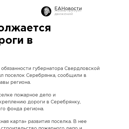
ЕАНовости
олжается
роги в
обязанности губернатора Свердловской
л поселок Серебрянка, сообщили в
авы региона.
селке пожарное депо и
креплению дороги в Серебрянку,
го фонда региона.
ая карта» развития поселка. В нее
 строительство пожарного депо и