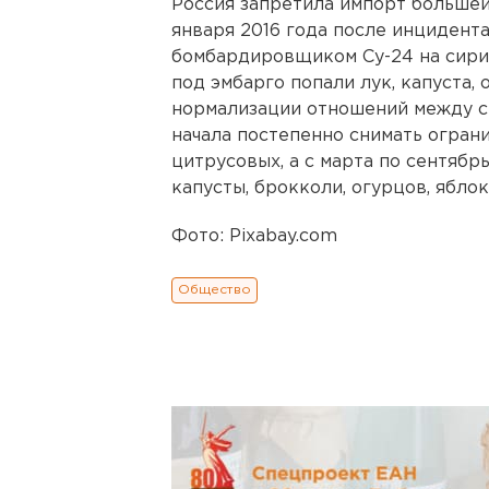
Россия запретила импорт большей
января 2016 года после инцидент
бомбардировщиком Су-24 на сири
под эмбарго попали лук, капуста,
нормализации отношений между ст
начала постепенно снимать огран
цитрусовых, а с марта по сентябрь
капусты, брокколи, огурцов, яблок
Фото: Рixabay.com
Общество