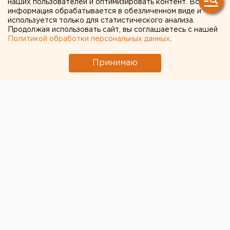
детей
наших пользователей и оптимизировать контент. Вся
информация обрабатывается в обезличенном виде и
используется только для статистического анализа.
Продолжая использовать сайт, вы соглашаетесь с нашей
Политикой обработки персональных данных
.
Принимаю
В Ираке и Сирии в зоне боевых действий находятся
445 детей из России. Из них почти 28% - младше
трех лет, заявила сегодня журналистам детский