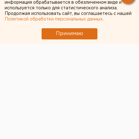
информация обрабатывается в обезличенном виде и
используется только для статистического анализа.
Продолжая использовать сайт, вы соглашаетесь с нашей
Политикой обработки персональных данных
.
Принимаю
Следственными органами Уральского
следственного управления на транспорте СК
предъявлено обвинение водителю грузовика,
протаранившего поезд Адлер - Нижневартовск.
Мужчина обвинен по 3 ст. 264 УК РФ "Нарушение