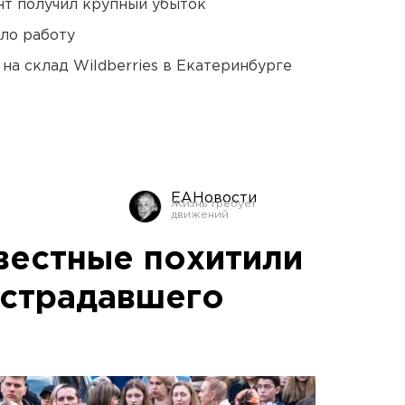
нт получил крупный убыток
ло работу
на склад Wildberries в Екатеринбурге
ЕАНовости
вестные похитили
острадавшего