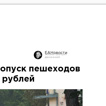
ЕАНовости
ропуск пешеходов
 рублей