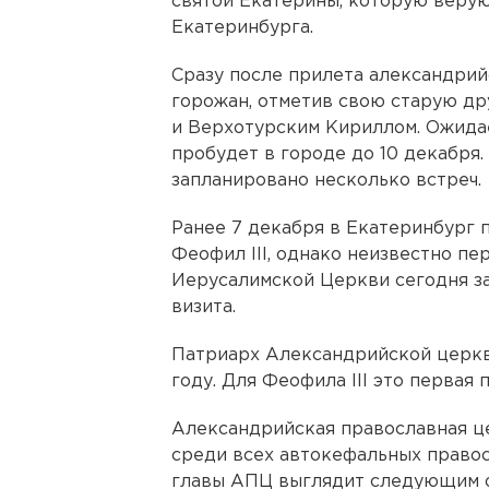
святой Екатерины, которую веру
Екатеринбурга.
Сразу после прилета александри
горожан, отметив свою старую д
и Верхотурским Кириллом. Ожидае
пробудет в городе до 10 декабря.
запланировано несколько встреч.
Ранее 7 декабря в Екатеринбург 
Феофил III, однако неизвестно пе
Иерусалимской Церкви сегодня з
визита.
Патриарх Александрийской церкви
году. Для Феофила III это первая 
Александрийская православная це
среди всех автокефальных право
главы АПЦ выглядит следующим 