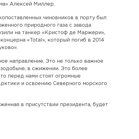
ма» Алексей Миллер.
копоставленных чиновников в порту был
женного природного газа с завода
узили на танкер «Кристоф де Маржери»,
концерна «Total», который погиб в 2014
уково».
ное направление. Это не только важное
азодобыче, в сжижении. Это более
что перед нами стоят огромные
Арктики и освоению Северного морского
уженная в присутствии президента, будет