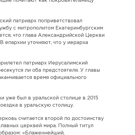
ющие почитают как покровительницу
йский патриарх поприветствовал
ружбу с митрополитом Екатеринбургским
тся, что глава Александрийской Церкви
 В епархии уточняют, что у иерарха
прилетел патриарх Иерусалимский
ресекутся ли оба предстоятеля. У главы
аканчивается время официального
 уже был в уральской столице в 2015
поездка в уральскую столицу.
рковь считается второй по достоинству
славных церквей мира. Полный титул
образом: «Блаженнейший,