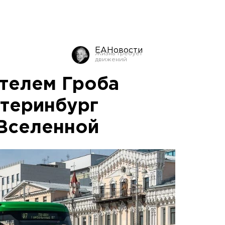
ЕАНовости
ителем Гроба
атеринбург
Вселенной