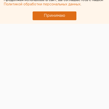
Продолжая использовать сайт, вы соглашаетесь с нашей
Политикой обработки персональных данных
.
Принимаю
© Фото из открытых источников
Сборная Испании по футболу может остаться без
чемпионата мира, который в 2018 году пройдет в
России, сообщает «Лента.ру» со ссылкой на местные
СМИ.
Как стало известно прессе, ФИФА пригрозила
дисквалифицировать команду из-за вмешательства