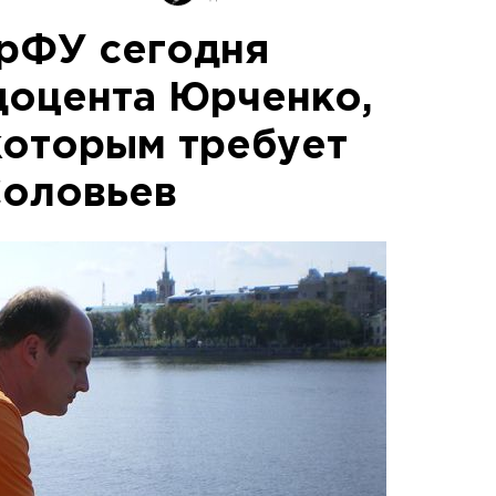
рФУ сегодня
доцента Юрченко,
которым требует
Соловьев