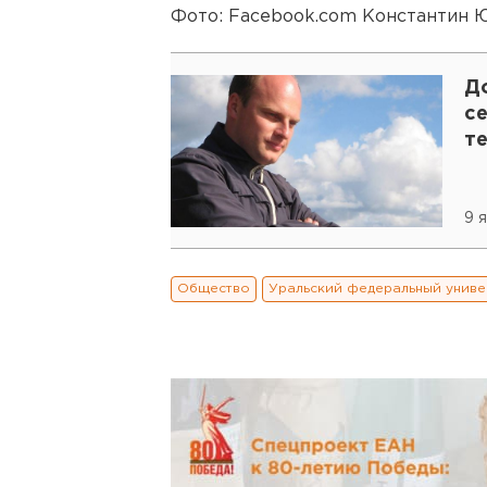
Фото: Facebook.com Константин 
Д
се
т
9 я
Общество