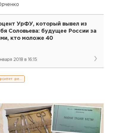
Юрченко
оцент УрФУ, который вывел из
бя Соловьева: будущее России за
еми, кто моложе 40
нваря 2018 в 16:15
Уральский федеральный университет: реформы и конфликты