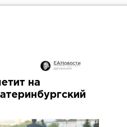
ЕАНовости
етит на
катеринбургский