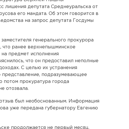
сс лишения депутата Среднеуральска от
усова его мандата. Об этом говорится в
едомства на запрос депутата Госдумы
 заместителя генерального прокурора
, что ранее верхнепышминское
 на предмет исполнения
ыяснилось, что он предоставил неполные
доходах. С целью их устранения
о представление, подразумевающее
о потом прокуратура города
е отозвала.
 отзыв был необоснованным. Информация
сова уже передана губернатору Евгению
ьске продолжается не первый месяц.