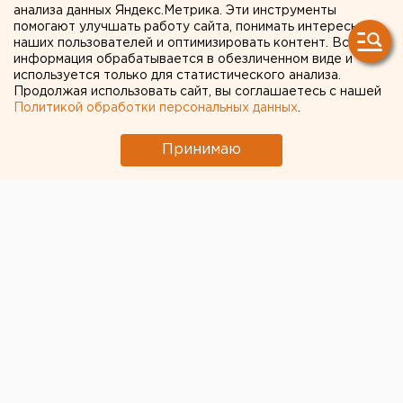
ХМАО направлено в суд
анализа данных Яндекс.Метрика. Эти инструменты
помогают улучшать работу сайта, понимать интересы
наших пользователей и оптимизировать контент. Вся
информация обрабатывается в обезличенном виде и
используется только для статистического анализа.
Продолжая использовать сайт, вы соглашаетесь с нашей
Политикой обработки персональных данных
.
Принимаю
© Фото из открытых источников
Водитель грузовика, протаранившего пассажирский
поезд под Нижневартовском, предстанет перед