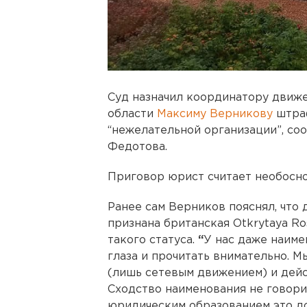
Суд назначил координатору движе
области
Максиму Верникову
штраф
“нежелательной организации”, со
Федотова.
Приговор юрист считает необосно
Ранее сам Верников пояснял, что
признана британская Otkrytaya Ro
такого статуса.
“
У нас даже наиме
глаза и прочитать внимательно. 
(лишь сетевым движением) и дейс
Сходство наименования не говорит
юридическим образованием это до