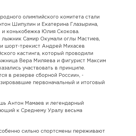
родного олимпийского комитета стали
нтон Шипулин и Екатерина Глазырина,
 и конькобежка Юлия Скокова.
, лыжник Самир Окумали оглы Мастиев,
 и шорт-трекист Андрей Михасев
йского кастинга, который проводили
ыжница Вера Миляева и фигурист Максим
азались участвовать в принципе.
ся в резерве сборной России», -
изировавшие первоначальный и итоговый
ишь Антон Мамаев и легендарный
еющий к Среднему Уралу весьма
собенно сильно спортсмены переживают