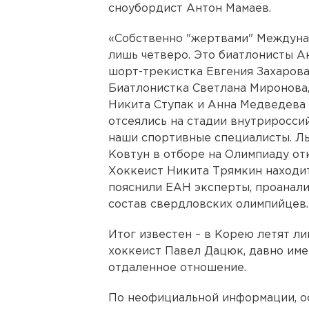
сноубордист Антон Мамаев.
«Собственно "жертвами" Междуна
лишь четверо. Это биатлонисты А
шорт-трекистка Евгения Захарова
Биатлонистка Светлана Миронова
Никита Ступак и Анна Медведева
отсеялись на стадии внутриросси
наши спортивные специалисты. Л
Ковтун в отборе на Олимпиаду отк
Хоккеист Никита Трямкин находит
пояснили ЕАН эксперты, проанал
состав свердловских олимпийцев.
Итог известен – в Корею летят л
хоккеист Павел Дацюк, давно им
отдаленное отношение.
По неофициальной информации, о