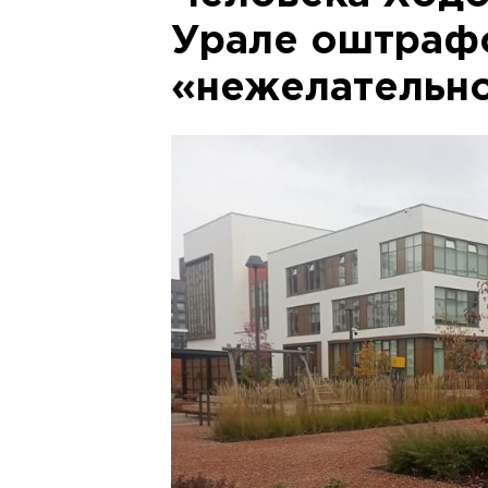
Урале оштрафо
«нежелательно