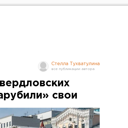
Стелла Тухватулина
вердловских
арубили» свои