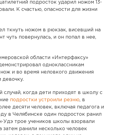
цатилетний подросток ударил ножом 13-
вали. К счастью, опасности для жизни
ел ткнуть ножом в рюкзак, висевший на
нт чуть повернулась, и он попал в нее,
емеровской области «Интерфаксу»
 демонстрировал одноклассникам
 нож и во время неловкого движения
 девочку.
й случай, когда дети приходят в школу с
тние
подростки устроили резню
, в
лее десяти человек, включая педагога и
реду в Челябинске один подросток ранил
ан-Удэ трое учеников школы взорвали
а затем ранили несколько человек