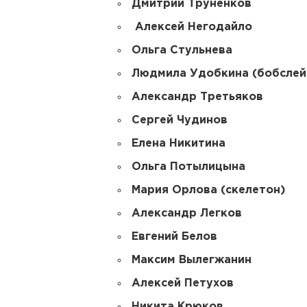
Дмитрий Труненков
Алексей Негодайло
Ольга Стульнева
Людмила Удобкина (бобслей
Александр Третьяков
Сергей Чудинов
Елена Никитина
Ольга Потылицына
Мария Орлова (скелетон)
Александр Легков
Евгений Белов
Максим Вылегжанин
Алексей Петухов
Никита Крюков