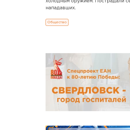
холодным оружием. Пострадали сем
нападавших.
Общество