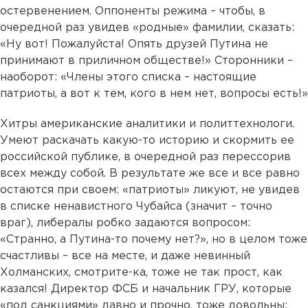
остервенением. Оппоненты режима – чтобы, в
очередной раз увидев «родные» фамилии, сказать:
«Ну вот! Пожалуйста! Опять друзей Путина не
принимают в приличном обществе!» Сторонники –
наоборот: «Члены этого списка – настоящие
патриоты, а вот к тем, кого в нем нет, вопросы есть!»
Хитры американские аналитики и политтехнологи.
Умеют раскачать какую-то историю и скормить ее
российской публике, в очередной раз перессорив
всех между собой. В результате же все и все равно
остаются при своем: «патриоты» ликуют, не увидев
в списке ненавистного Чубайса (значит – точно
враг), либералы робко задаются вопросом:
«Странно, а Путина-то почему нет?», но в целом тоже
счастливы – все на месте, и даже невинный
Холманских, смотрите-ка, тоже не так прост, как
казался! Директор ФСБ и начальник ГРУ, которые
«под санкциями» давно и прочно, тоже довольны: