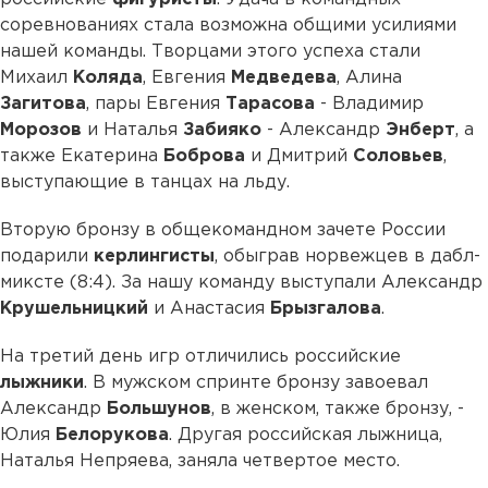
соревнованиях стала возможна общими усилиями
нашей команды. Творцами этого успеха стали
Михаил
Коляда
, Евгения
Медведева
, Алина
Загитова
, пары Евгения
Тарасова
- Владимир
Морозов
и Наталья
Забияко
- Александр
Энберт
, а
также Екатерина
Боброва
и Дмитрий
Соловьев
,
выступающие в танцах на льду.
Вторую бронзу в общекомандном зачете России
подарили
керлингисты
, обыграв норвежцев в дабл-
миксте (8:4). За нашу команду выступали Александр
Крушельницкий
и Анастасия
Брызгалова
.
На третий день игр отличились российские
лыжники
. В мужском спринте бронзу завоевал
Александр
Большунов
, в женском, также бронзу, -
Юлия
Белорукова
. Другая российская лыжница,
Наталья Непряева, заняла четвертое место.