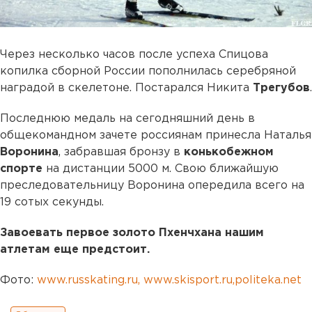
Через несколько часов после успеха Спицова
копилка сборной России пополнилась серебряной
наградой в скелетоне. Постарался Никита
Трегубов
.
Последнюю медаль на сегодняшний день в
общекомандном зачете россиянам принесла Наталья
Воронина
, забравшая бронзу в
конькобежном
спорте
на дистанции 5000 м. Свою ближайшую
преследовательницу Воронина опередила всего на
19 сотых секунды.
Завоевать первое золото Пхенчхана нашим
атлетам еще предстоит.
Фото:
www.russkating.ru, www.skisport.ru,politeka.net