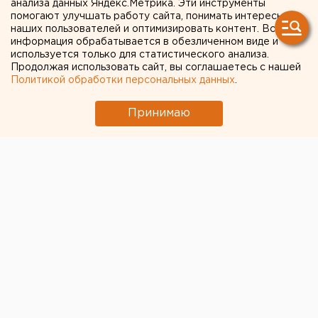
анализа данных Яндекс.Метрика. Эти инструменты
помогают улучшать работу сайта, понимать интересы
ЧИТАЙТЕ ТАКЖЕ:
наших пользователей и оптимизировать контент. Вся
информация обрабатывается в обезличенном виде и
МИД призвал россиян готовиться к затяжной
используется только для статистического анализа.
войне
Продолжая использовать сайт, вы соглашаетесь с нашей
Политикой обработки персональных данных
.
Исторический центр Оренбурга застроят по
КРТ, а история с небоскребами — на паузе
Принимаю
Свердловский титановый гигант получил
крупный убыток
Власти Екатеринбурга рассказали о борьбе с
желтой водой
Участок с челябинским элеватором выставят
на аукцион по КРТ в этом году
← НОВОСТИ
16 ФЕВРАЛЯ 2018 В 18:50