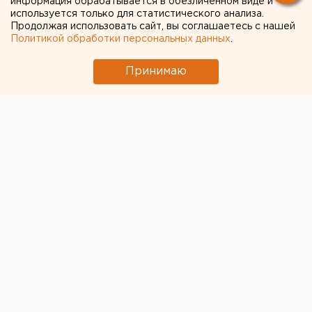
информация обрабатывается в обезличенном виде и
используется только для статистического анализа.
Продолжая использовать сайт, вы соглашаетесь с нашей
Политикой обработки персональных данных
.
Принимаю
Сегодня, за 7 недель до Пасхи, начался Великий
Пост. Его продолжительность – 48 дней, Пасха в
этом году будет отмечаться 8 апреля, сообщает
пресс-служба Екатеринбургской епархии.
«Пост – это не строгая диета, но время молитвы.
Само по себе ограничение в пище не подготовит
нас к Великому Празднику. Но если в Великий пост