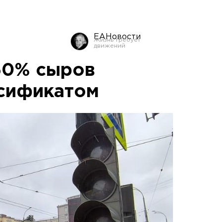
ЕАНовости
60% сыров
сификатом