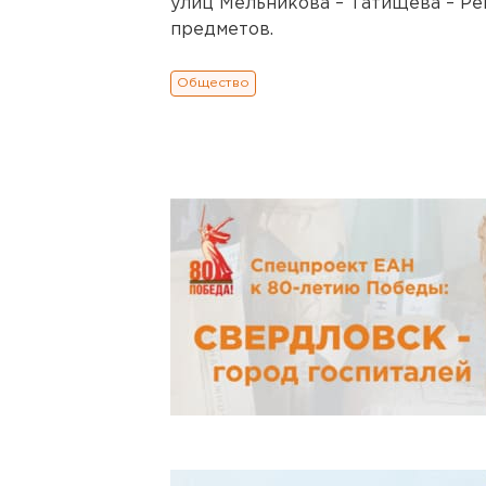
улиц Мельникова – Татищева – Ре
предметов.
Общество