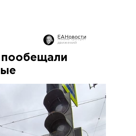
ЕАНовости
 пообещали
ные