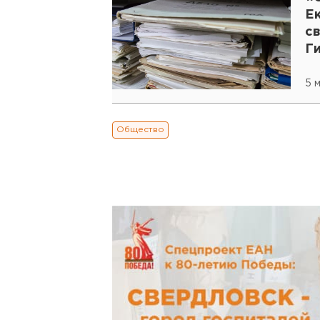
Е
с
Г
5 м
Общество