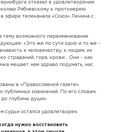
теринбурга отказал в удовлетворении
иколаю Рябчевскому к протоиерею
в эфире телеканала «Союз» Ленина с
а тему возможного переименования
дующее: «Это же по сути одно и то же –
енависть к человечеству, к людям, их
ко страданий, горя, крови… Они – как
чка мешает нам здраво подумать, нас
ованы в «Православной газете».
 публичных извинений. По его словам,
 до глубины души».
м судьи остался удовлетворен.
 когда нужно восстановить
 наверное, в этом смысле