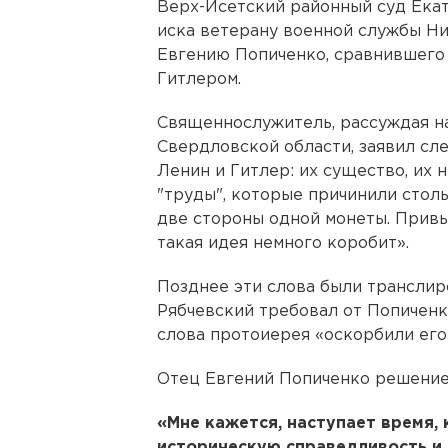
Верх-Исетский районный суд Ека
иска ветерану военной службы Н
Евгению Попиченко, сравнившего 
Гитлером.
Священнослужитель, рассуждая н
Свердловской области, заявил сле
Ленин и Гитлер: их существо, их н
"труды", которые причинили столь
две стороны одной монеты. Привы
такая идея немного коробит».
Позднее эти слова были транслир
Рябчевский требовал от Попиченко
слова протоиерея «оскорбили его
Отец Евгений Попиченко решение
«Мне кажется, наступает время,
историческую справедливость и,