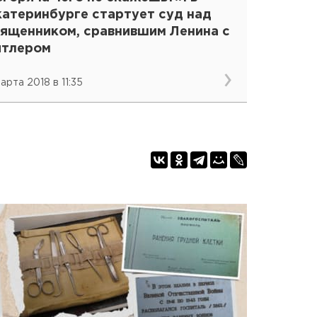
катеринбурге стартует суд над
вященником, сравнившим Ленина с
итлером
арта 2018 в 11:35